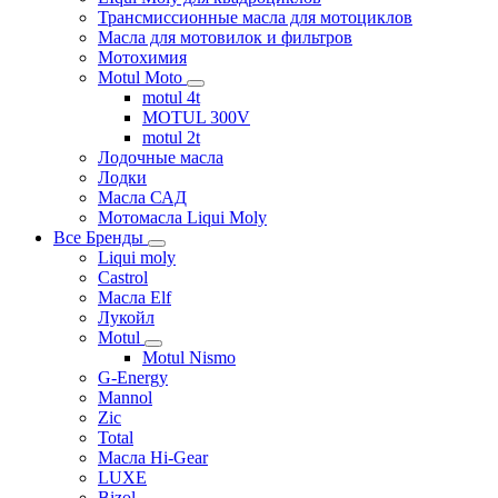
Трансмиссионные масла для мотоциклов
Масла для мотовилок и фильтров
Мотохимия
Motul Moto
motul 4t
MOTUL 300V
motul 2t
Лодочные масла
Лодки
Масла САД
Мотомасла Liqui Moly
Все Бренды
Liqui moly
Castrol
Масла Elf
Лукойл
Motul
Motul Nismo
G-Energy
Mannol
Zic
Total
Масла Hi-Gear
LUXE
Bizol