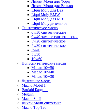
Ликви Моли для Форд
Ликви Моли для Вольво
LIqui Moly для Ваз
Liqui Moly BMW
LIqui Moly для MB
LIqui Moly дизельное
Синтетическое масло
0w30 синтетические
0w40 зимнее синтетическое
5w20 синтетическое
5w30 синтетическое
5w40
5w50
10w60
Полусинтетические масла
Масло 10w50
Масло 10w40
Масло 10w30
Дизельные масла
Масло Mobil 1
Bardahl Бардаль
Meguin
Масло Shell
Ликви Моли синтетика
Масло Top Tec