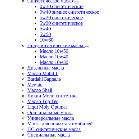
Синтетическое масло
0w30 синтетические
0w40 зимнее синтетическое
5w20 синтетическое
5w30 синтетическое
5w40
5w50
10w60
Полусинтетические масла
Масло 10w50
Масло 10w40
Масло 10w30
Дизельные масла
Масло Mobil 1
Bardahl Бардаль
Meguin
Масло Shell
Ликви Моли синтетика
Масло Top Tec
Liqui Moly Optimal
Оригинальные масла
Универсальные масла
Масла для новых автомобилей
HC-синтетические масла
Специальные масла