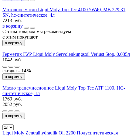
Моторное масло Liqui Moly Top Tec 4100 5W40, MB 229.31,
SN, hc-синтетическое, 4л
7213 руб.
в корзину
С этим товаром мы рекомендуем
с этим покупают
в корзину
Герметик ГУР Liqui Moly Servolenkungsoil Verlust Stop, 0.035л
1042 руб.
скидка
– 14%
в корзину
Масло трансмиссионное Liqui Moly Top Tec ATF 1100, НС-
синтетическое, 1л
1769 руб.
2052 руб.
в корзину
Liqui Moly Zentralhydraulik Oil 2200 Полусинтетическая