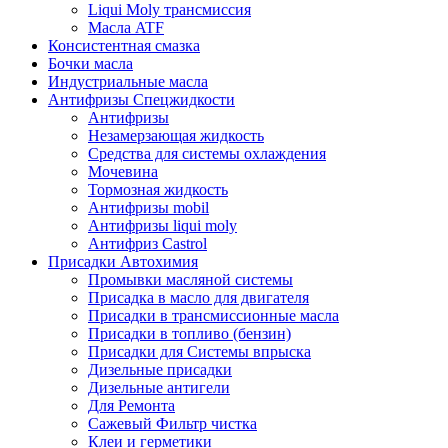
Liqui Moly трансмиссия
Масла ATF
Консистентная смазка
Бочки масла
Индустриальные масла
Антифризы Спецжидкости
Антифризы
Незамерзающая жидкость
Средства для системы охлаждения
Мочевина
Тормозная жидкость
Антифризы mobil
Антифризы liqui moly
Антифриз Castrol
Присадки Автохимия
Промывки масляной системы
Присадка в масло для двигателя
Присадки в трансмиссионные масла
Присадки в топливо (бензин)
Присадки для Системы впрыска
Дизельные присадки
Дизельные антигели
Для Ремонта
Сажевый Фильтр чистка
Клеи и герметики