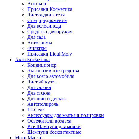
Антикор
Присадки Косметика
Чистка двигателя
Спецпредложение
Для велосипеда
Средства для оружия
Для сада
Автолапмы
Фильтры
Присадки Liqui Moly
Авто Косметика
Кондиционер
Эксклюзивные средства
Для всего автомобиля
Чистый кузов
Для салона
Для стекла
Для шин и дисков
Автополироль
HI-Gear
Аксессуары для мытья и полировки
Освежители воздуха
Все Шампуни для мойки
Шампуни бесконтактные
Мото Масла