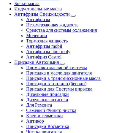
Бочки масла
Индустриальные масла
Антифризы Спецжидкости
Антифризы
Незамерзающая жидкость
Средства для системы охлаждения
Мочевина
Тормозная жидкость
Антифризы mobil
Антифризы liqui moly
Антифриз Castrol
Присадки Автохимия
Промывки масляной системы
Присадка в масло для двигателя
Присадки в трансмиссионные масла
Присадки в топливо (бензин)
Присадки для Системы впрыска
Дизельные присадки
Дизельные антигели
Для Ремонта
Сажевый Фильтр чистка
Клеи и герметики
Антикор
Присадки Косметика
Чистка двигателя