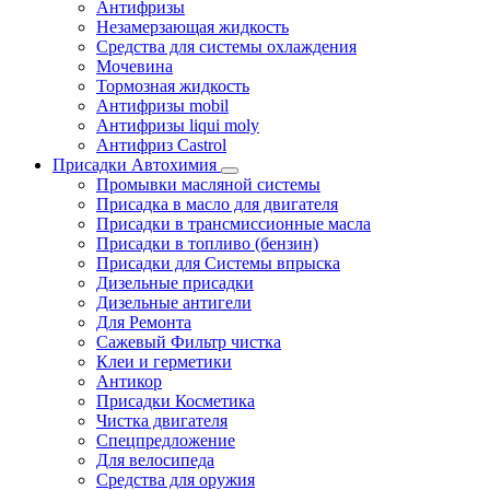
Антифризы
Незамерзающая жидкость
Средства для системы охлаждения
Мочевина
Тормозная жидкость
Антифризы mobil
Антифризы liqui moly
Антифриз Castrol
Присадки Автохимия
Промывки масляной системы
Присадка в масло для двигателя
Присадки в трансмиссионные масла
Присадки в топливо (бензин)
Присадки для Системы впрыска
Дизельные присадки
Дизельные антигели
Для Ремонта
Сажевый Фильтр чистка
Клеи и герметики
Антикор
Присадки Косметика
Чистка двигателя
Спецпредложение
Для велосипеда
Средства для оружия