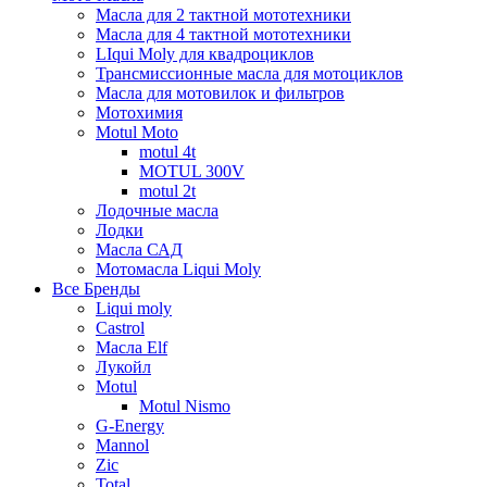
Масла для 2 тактной мототехники
Масла для 4 тактной мототехники
LIqui Moly для квадроциклов
Трансмиссионные масла для мотоциклов
Масла для мотовилок и фильтров
Мотохимия
Motul Moto
motul 4t
MOTUL 300V
motul 2t
Лодочные масла
Лодки
Масла САД
Мотомасла Liqui Moly
Все Бренды
Liqui moly
Castrol
Масла Elf
Лукойл
Motul
Motul Nismo
G-Energy
Mannol
Zic
Total