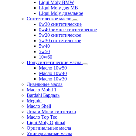
Liqui Moly BMW
LIqui Moly для MB
LIqui Moly дизельное
Синтетическое масло
0w30 синтетические
0w40 зимнее синтетическое
5w20 синтетическое
5w30 синтетическое
5w40
5w50
10w60
Полусинтетические масла
Масло 10w50
Масло 10w40
Масло 10w30
Дизельные масла
Масло Mobil 1
Bardahl Бардаль
Meguin
Масло Shell
Ликви Моли синтетика
Масло Top Tec
Liqui Moly Optimal
Оригинальные масла
Универсальные масла