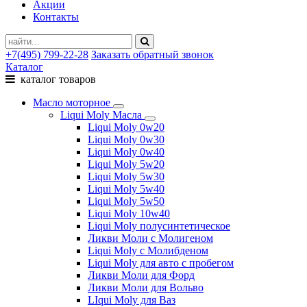
Акции
Контакты
+7(495) 799-22-28
Заказать обратный звонок
Каталог
каталог товаров
Масло моторное
Liqui Moly Масла
Liqui Moly 0w20
Liqui Moly 0w30
Liqui Moly 0w40
Liqui Moly 5w20
Liqui Moly 5w30
Liqui Moly 5w40
Liqui Moly 5w50
Liqui Moly 10w40
Liqui Moly полусинтетическое
Ликви Моли с Молигеном
Liqui Moly с Молибденом
Liqui Moly для авто с пробегом
Ликви Моли для Форд
Ликви Моли для Вольво
LIqui Moly для Ваз