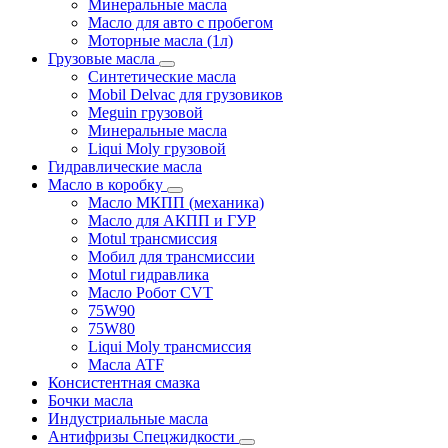
Минеральные масла
Масло для авто с пробегом
Моторные масла (1л)
Грузовые масла
Синтетические масла
Mobil Delvac для грузовиков
Meguin грузовой
Минеральные масла
Liqui Moly грузовой
Гидравлические масла
Масло в коробку
Масло МКПП (механика)
Масло для АКПП и ГУР
Motul трансмиссия
Мобил для трансмиссии
Motul гидравлика
Масло Робот CVT
75W90
75W80
Liqui Moly трансмиссия
Масла ATF
Консистентная смазка
Бочки масла
Индустриальные масла
Антифризы Спецжидкости