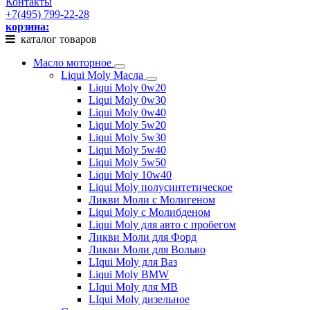
Контакты
+7(495) 799-22-28
корзина:
каталог товаров
Масло моторное
Liqui Moly Масла
Liqui Moly 0w20
Liqui Moly 0w30
Liqui Moly 0w40
Liqui Moly 5w20
Liqui Moly 5w30
Liqui Moly 5w40
Liqui Moly 5w50
Liqui Moly 10w40
Liqui Moly полусинтетическое
Ликви Моли с Молигеном
Liqui Moly с Молибденом
Liqui Moly для авто с пробегом
Ликви Моли для Форд
Ликви Моли для Вольво
LIqui Moly для Ваз
Liqui Moly BMW
LIqui Moly для MB
LIqui Moly дизельное