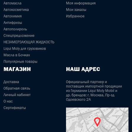
Автомасла
Моя информация
Автокосметика
Мои заказы
Автохимия
Избранное
Антифризы
Автополироль
Спецпредложение
НЕЗАМЕРЗАЮЩАЯ ЖИДКОСТЬ
Liqui Moly для грузовиков
Масла в Бочках
Популярные товары
МАГАЗИН
НАШ АДРЕС
Доставка
Официальный партнер и
поставщик импортной продукции
Обратная связь
из Германии Liqui Moly Mobil и
Личный кабинет
др. брендов: г. Москва, Пр-зд
Одоевского 2А
О нас
Сертификаты