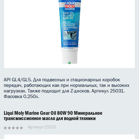
МАСЛО В КОРОБКУ
КОНСИСТЕНТНАЯ СМАЗКА
БОЧКИ МАСЛА
ИНДУСТРИАЛЬНЫЕ МАСЛА
АНТИФРИЗЫ СПЕЦЖИДКОСТИ
ПРИСАДКИ АВТОХИМИЯ
API GL4/GL5. Для подвесных и стационарных коробок
передач, работающих как при нормальных, так и высоких
АВТО КОСМЕТИКА
нагрузках. Также подходит для Z-дисков. Артикул 25031.
Фасовка 0.250л.
МОТО МАСЛА
Liqui Moly Marine Gear Oil 80W 90 Минеральное
ВСЕ БРЕНДЫ
трансмиссионное масло для водной техники
Артикул 25031