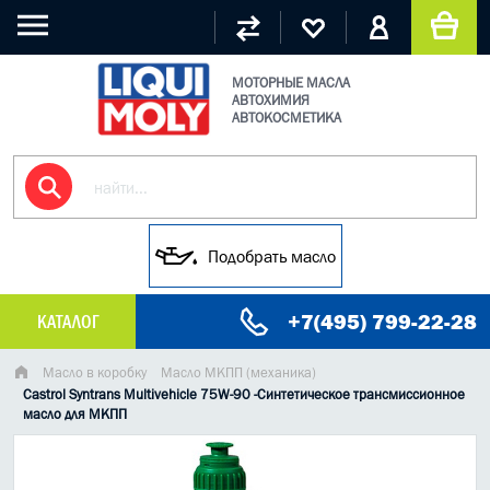
МОТОРНЫЕ МАСЛА
АВТОХИМИЯ
АВТОКОСМЕТИКА
Подобрать масло
+7(495) 799-22-28
КАТАЛОГ
МАСЛО МОТОРНОЕ
Масло в коробку
Масло МКПП (механика)
Castrol Syntrans Multivehicle 75W-90 -Синтетическое трансмиссионное
масло для МКПП
ГРУЗОВЫЕ МАСЛА
ГИДРАВЛИЧЕСКИЕ МАСЛА