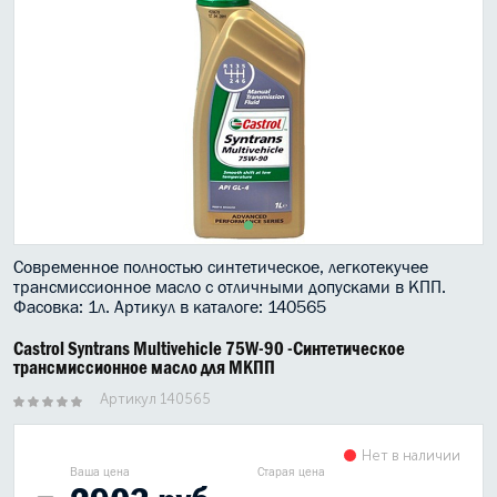
МАСЛО В КОРОБКУ
КОНСИСТЕНТНАЯ СМАЗКА
БОЧКИ МАСЛА
ИНДУСТРИАЛЬНЫЕ МАСЛА
АНТИФРИЗЫ СПЕЦЖИДКОСТИ
Современное полностью синтетическое, легкотекучее
ПРИСАДКИ АВТОХИМИЯ
трансмиссионное масло с отличными допусками в КПП.
Фасовка: 1л. Артикул в каталоге: 140565
АВТО КОСМЕТИКА
Castrol Syntrans Multivehicle 75W-90 -Синтетическое
трансмиссионное масло для МКПП
МОТО МАСЛА
Артикул 140565
ВСЕ БРЕНДЫ
Нет в наличии
Ваша цена
Старая цена