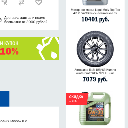
Моторное масло Liqui Moly Top Tec
4200 5W30 hc-синтетическое 5л
10401 руб.
Доставка завтра и позже
бесплатно от 3000 рублей
ЧИ КУПОН
 10%
Автошина R15 185/65 Kumho
Wintercraft WI32 92T XL шип
7079 руб.
СКИДКА
– 8%
овых масел и с