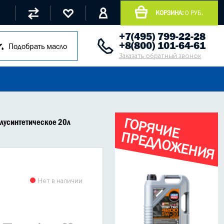
КОРЗИНА:
0 РУБ.
+7(495) 799-22-28
+8(800) 101-64-61
Подобрать масло
Заказать обратный звонок
Г
О
Р
Я
Ч
И
Е
Р
Е
Д
Л
О
Ж
Е
Н
И
Я
лусинтетическое 20л
П
Нет в наличии