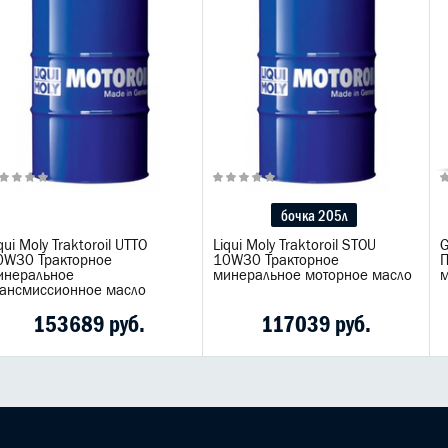
бочка 205л
qui Moly Traktoroil UTTO
Liqui Moly Traktoroil STOU
G
0W30 Тракторное
10W30 Тракторное
П
инеральное
минеральное моторное масло
м
рансмиссионное масло
153689 руб.
117039 руб.