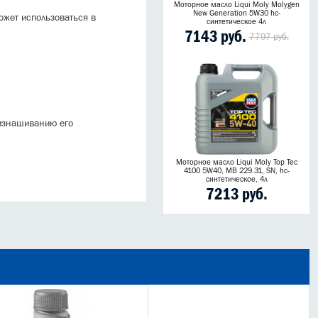
Моторное масло Liqui Moly Molygen
New Generation 5W30 hc-
ожет использоваться в
синтетическое 4л
7143 руб.
7797 руб.
 изнашиванию его
Моторное масло Liqui Moly Top Tec
4100 5W40, MB 229.31, SN, hc-
синтетическое, 4л
7213 руб.