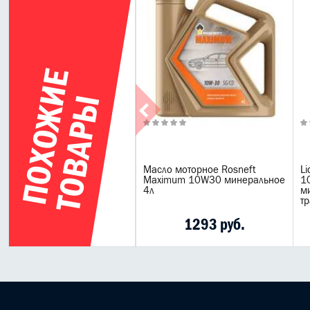
П
О
Х
О
Ж
И
Е
Т
О
В
А
Р
Ы
Масло моторное Rosneft
Li
Maximum 10W30 минеральное
1
4л
м
т
1293 руб.