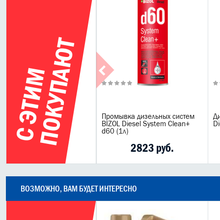
Т
С
Э
Т
И
М
П
О
К
У
П
А
Ю
Промывка дизельных систем
Ди
BIZOL Diesel System Clean+
Di
d60 (1л)
2823 руб.
ВОЗМОЖНО, ВАМ БУДЕТ ИНТЕРЕСНО