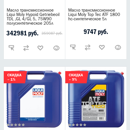
Масло трансмиссионное
Масло трансмиссионное
Liqui Moly Hypoid Getriebeoil
Liqui Moly Top Tec ATF 1800
TDL ,GL 4/GL 5, 75W90
hc-синтетическое 5л
полусинтетическое 205л
9747 руб.
342981 руб.
359087 руб.
СКИДКА
СКИДКА
– 1%
– 9%