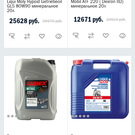
Liqui Moly Hypoid Getriebeoil
Mobil ATF 220 ( Dexron IID)
GL5 80W90 минеральное
минеральное 20л
20л
12671 руб.
25628 руб.
20519 руб.
26675 руб.