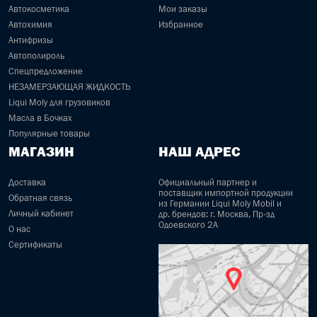
Автокосметика
Мои заказы
Автохимия
Избранное
Антифризы
Автополироль
Спецпредложение
НЕЗАМЕРЗАЮЩАЯ ЖИДКОСТЬ
Liqui Moly для грузовиков
Масла в Бочках
Популярные товары
МАГАЗИН
НАШ АДРЕС
Доставка
Официальный партнер и
поставщик импортной продукции
Обратная связь
из Германии Liqui Moly Mobil и
Личный кабинет
др. брендов: г. Москва, Пр-зд
Одоевского 2А
О нас
Сертификаты