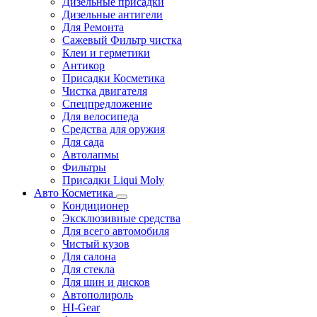
Дизельные присадки
Дизельные антигели
Для Ремонта
Сажевый Фильтр чистка
Клеи и герметики
Антикор
Присадки Косметика
Чистка двигателя
Спецпредложение
Для велосипеда
Средства для оружия
Для сада
Автолапмы
Фильтры
Присадки Liqui Moly
Авто Косметика
Кондиционер
Эксклюзивные средства
Для всего автомобиля
Чистый кузов
Для салона
Для стекла
Для шин и дисков
Автополироль
HI-Gear