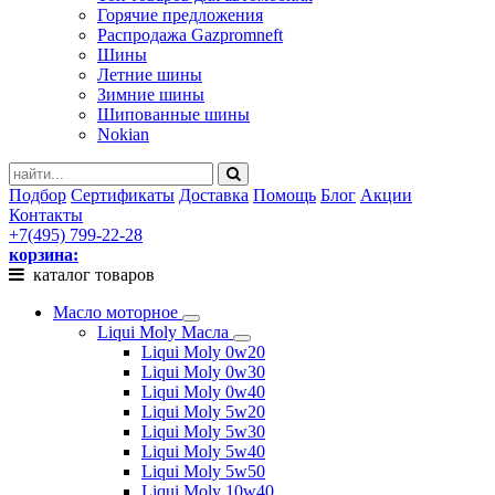
Горячие предложения
Распродажа Gazpromneft
Шины
Летние шины
Зимние шины
Шипованные шины
Nokian
Подбор
Сертификаты
Доставка
Помощь
Блог
Акции
Контакты
+7(495) 799-22-28
корзина:
каталог товаров
Масло моторное
Liqui Moly Масла
Liqui Moly 0w20
Liqui Moly 0w30
Liqui Moly 0w40
Liqui Moly 5w20
Liqui Moly 5w30
Liqui Moly 5w40
Liqui Moly 5w50
Liqui Moly 10w40