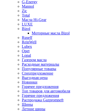
G-Energy
Mannol
Zic
Total
Масла Hi-Gear
LUXE
Bizol
Моторные масла Bizol
Ruseff
ReinWell
Lubex
Opet
Lopal
Газпром масла
Расходные материалы
Популярные товары
Спецпредложение
Выгодная цена
Новинки
Горячее предложения
Топ товаров для автомобиля
Горячие предложения
Распродажа Gazpromneft
Шины
Летние шины