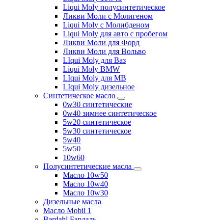
Liqui Moly полусинтетическое
Ликви Моли с Молигеном
Liqui Moly с Молибденом
Liqui Moly для авто с пробегом
Ликви Моли для Форд
Ликви Моли для Вольво
LIqui Moly для Ваз
Liqui Moly BMW
LIqui Moly для MB
LIqui Moly дизельное
Синтетическое масло
0w30 синтетические
0w40 зимнее синтетическое
5w20 синтетическое
5w30 синтетическое
5w40
5w50
10w60
Полусинтетические масла
Масло 10w50
Масло 10w40
Масло 10w30
Дизельные масла
Масло Mobil 1
Bardahl Бардаль