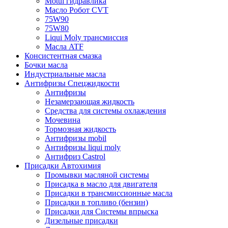
Motul гидравлика
Масло Робот CVT
75W90
75W80
Liqui Moly трансмиссия
Масла ATF
Консистентная смазка
Бочки масла
Индустриальные масла
Антифризы Спецжидкости
Антифризы
Незамерзающая жидкость
Средства для системы охлаждения
Мочевина
Тормозная жидкость
Антифризы mobil
Антифризы liqui moly
Антифриз Castrol
Присадки Автохимия
Промывки масляной системы
Присадка в масло для двигателя
Присадки в трансмиссионные масла
Присадки в топливо (бензин)
Присадки для Системы впрыска
Дизельные присадки