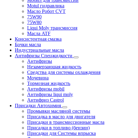
Мобил для трансмиссии
Motul гидравлика
Масло Робот CVT
75W90
75W80
Liqui Moly трансмиссия
Масла ATF
Консистентная смазка
Бочки масла
Индустриальные масла
Антифризы Спецжидкости
Антифризы
Незамерзающая жидкость
Средства для системы охлаждения
Мочевина
Тормозная жидкость
Антифризы mobil
Антифризы liqui moly
Антифриз Castrol
Присадки Автохимия
Промывки масляной системы
Присадка в масло для двигателя
Присадки в трансмиссионные масла
Присадки в топливо (бензин)
Присадки для Системы впрыска