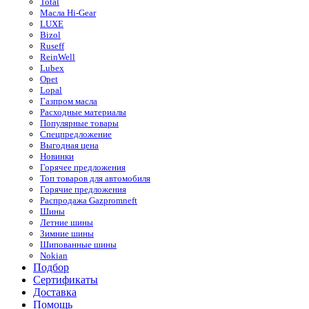
Total
Масла Hi-Gear
LUXE
Bizol
Ruseff
ReinWell
Lubex
Opet
Lopal
Газпром масла
Расходные материалы
Популярные товары
Спецпредложение
Выгодная цена
Новинки
Горячее предложения
Топ товаров для автомобиля
Горячие предложения
Распродажа Gazpromneft
Шины
Летние шины
Зимние шины
Шипованные шины
Nokian
Подбор
Сертификаты
Доставка
Помощь