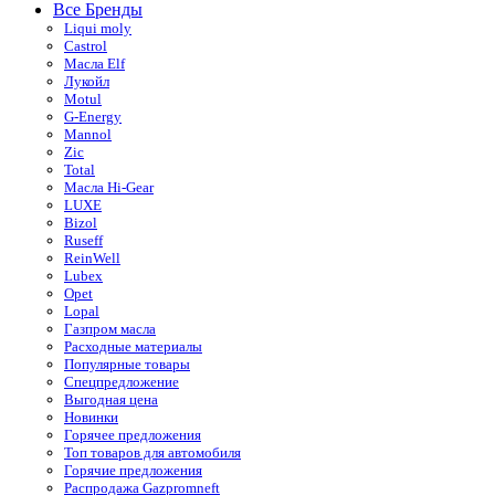
Все Бренды
Liqui moly
Castrol
Масла Elf
Лукойл
Motul
G-Energy
Mannol
Zic
Total
Масла Hi-Gear
LUXE
Bizol
Ruseff
ReinWell
Lubex
Opet
Lopal
Газпром масла
Расходные материалы
Популярные товары
Спецпредложение
Выгодная цена
Новинки
Горячее предложения
Топ товаров для автомобиля
Горячие предложения
Распродажа Gazpromneft