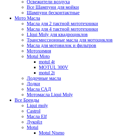
Освежители воздуха
Все Шампуни для мойки
Шампуни бесконтактные
Мото Масла
Масла для 2 тактной мототехники
Масла для 4 тактной мототехники
LIqui Moly для квадроциклов
Трансмиссионные масла для мотоциклов
Масла для мотовилок и фильтров
Мотохимия
Motul Moto
motul 4t
MOTUL 300V
motul 2t
Лодочные масла
Лодки
Масла САД
Мотомасла Liqui Moly
Все Бренды
Liqui moly
Castrol
Масла Elf
Лукойл
Motul
Motul Nismo