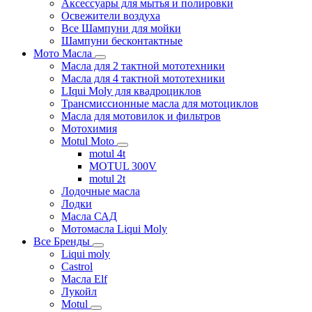
Аксессуары для мытья и полировки
Освежители воздуха
Все Шампуни для мойки
Шампуни бесконтактные
Мото Масла
Масла для 2 тактной мототехники
Масла для 4 тактной мототехники
LIqui Moly для квадроциклов
Трансмиссионные масла для мотоциклов
Масла для мотовилок и фильтров
Мотохимия
Motul Moto
motul 4t
MOTUL 300V
motul 2t
Лодочные масла
Лодки
Масла САД
Мотомасла Liqui Moly
Все Бренды
Liqui moly
Castrol
Масла Elf
Лукойл
Motul