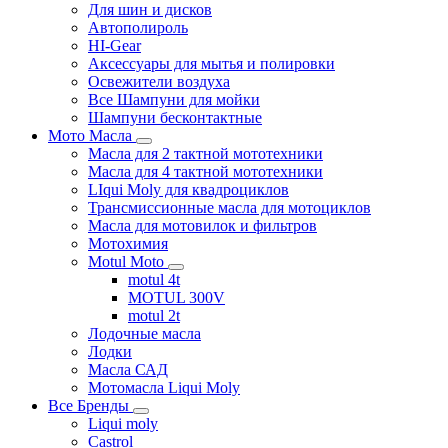
Для шин и дисков
Автополироль
HI-Gear
Аксессуары для мытья и полировки
Освежители воздуха
Все Шампуни для мойки
Шампуни бесконтактные
Мото Масла
Масла для 2 тактной мототехники
Масла для 4 тактной мототехники
LIqui Moly для квадроциклов
Трансмиссионные масла для мотоциклов
Масла для мотовилок и фильтров
Мотохимия
Motul Moto
motul 4t
MOTUL 300V
motul 2t
Лодочные масла
Лодки
Масла САД
Мотомасла Liqui Moly
Все Бренды
Liqui moly
Castrol