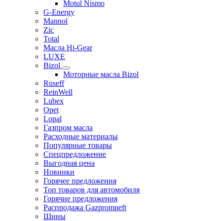
Motul Nismo
G-Energy
Mannol
Zic
Total
Масла Hi-Gear
LUXE
Bizol
Моторные масла Bizol
Ruseff
ReinWell
Lubex
Opet
Lopal
Газпром масла
Расходные материалы
Популярные товары
Спецпредложение
Выгодная цена
Новинки
Горячее предложения
Топ товаров для автомобиля
Горячие предложения
Распродажа Gazpromneft
Шины