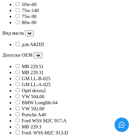
10w-60
75w-140
75w-90
80w-90
Вид масла
для АКПП
Допуски OEM
MB 229.51
MB 229.31
GM LL-B-025
GM LL-A-025
Opel dexos2
VW 504.00
BMW Longlife-04
VW 502.00
Porsche A40
Ford WSS M2C 917-A
MB 229.3
Ford: WSS-M2C 913-D