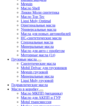
Meguin
Масло Shell
Ликви Моли синтетика
Масло Top Tec
Liqui Moly Optimal
Оригинальные масла
Универсальные масла
Масла для новых автомобилей
HC-синтетические масла
Специальные масла
Минеральные масла
Масло для авто с пробегом
Моторные масла (1л)
Грузовые масла
Синтетические масла
Mobil Delvac для грузовиков
Meguin грузовой
Минеральные масла
Liqui Moly грузовой
Гидравлические масла
Масло в коробку
Масло МКПП (механика)
Масло для АКПП и ГУР
Motul трансмиссия