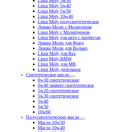
Liqui Moly 5w30
Liqui Moly 5w40
Liqui Moly 5w50
Liqui Moly 10w40
Liqui Moly полусинтетическое
Ликви Моли с Молигеном
Liqui Moly с Молибденом
Liqui Moly для авто с пробегом
Ликви Моли для Форд
Ликви Моли для Вольво
LIqui Moly для Ваз
Liqui Moly BMW
LIqui Moly для MB
LIqui Moly дизельное
Синтетическое масло
0w30 синтетические
0w40 зимнее синтетическое
5w20 синтетическое
5w30 синтетическое
5w40
5w50
10w60
Полусинтетические масла
Масло 10w50
Масло 10w40