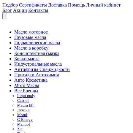
Подбор
Сертификаты
Доставка
Помощь
Личный кабинет
Блог
Акции
Контакты
Масло моторное
Грузовые масла
Гидравлические масла
Масло в коробку
Консистентная смазка
Бочки масла
Индустриальные масла
Антифризы Спецжидкости
Присадки Автохимия
Авто Косметика
Мото Масла
Все Бренды
Liqui moly
Castrol
Масла Elf
Лукойл
Motul
G-Energy
Mannol
Zic