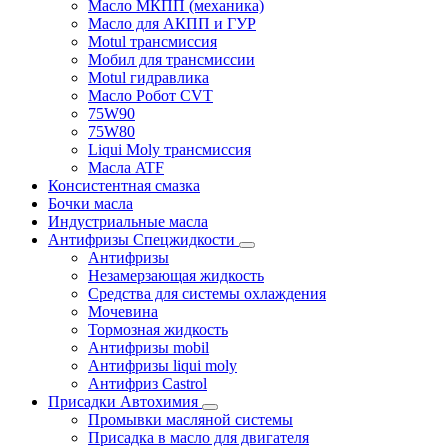
Масло МКПП (механика)
Масло для АКПП и ГУР
Motul трансмиссия
Мобил для трансмиссии
Motul гидравлика
Масло Робот CVT
75W90
75W80
Liqui Moly трансмиссия
Масла ATF
Консистентная смазка
Бочки масла
Индустриальные масла
Антифризы Спецжидкости
Антифризы
Незамерзающая жидкость
Средства для системы охлаждения
Мочевина
Тормозная жидкость
Антифризы mobil
Антифризы liqui moly
Антифриз Castrol
Присадки Автохимия
Промывки масляной системы
Присадка в масло для двигателя