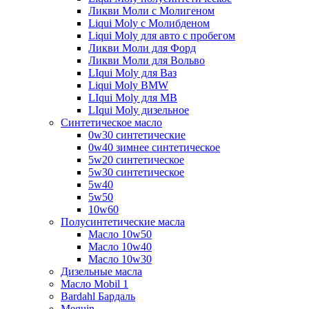
Ликви Моли с Молигеном
Liqui Moly с Молибденом
Liqui Moly для авто с пробегом
Ликви Моли для Форд
Ликви Моли для Вольво
LIqui Moly для Ваз
Liqui Moly BMW
LIqui Moly для MB
LIqui Moly дизельное
Синтетическое масло
0w30 синтетические
0w40 зимнее синтетическое
5w20 синтетическое
5w30 синтетическое
5w40
5w50
10w60
Полусинтетические масла
Масло 10w50
Масло 10w40
Масло 10w30
Дизельные масла
Масло Mobil 1
Bardahl Бардаль
Meguin