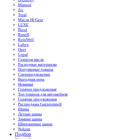
Mannol
Zic
Total
Масла Hi-Gear
LUXE
Bizol
Ruseff
ReinWell
Lubex
Opet
Lopal
Газпром масла
Расходные материалы
Популярные товары
Спецпредложение
Выгодная цена
Новинки
Горячее предложения
Топ товаров для автомобиля
Горячие предложения
Распродажа Gazpromneft
Шины
Летние шины
Зимние шины
Шипованные шины
Nokian
Подбор