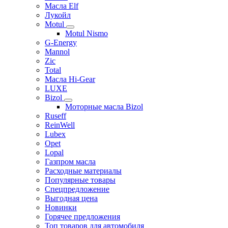
Масла Elf
Лукойл
Motul
Motul Nismo
G-Energy
Mannol
Zic
Total
Масла Hi-Gear
LUXE
Bizol
Моторные масла Bizol
Ruseff
ReinWell
Lubex
Opet
Lopal
Газпром масла
Расходные материалы
Популярные товары
Спецпредложение
Выгодная цена
Новинки
Горячее предложения
Топ товаров для автомобиля