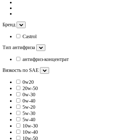
Бренд
Castrol
Тип антифриза
антифриз-концентрат
Вязкость по SAE
0w20
20w-50
0w-30
0w-40
5w-20
5w-30
5w-40
10w-30
10w-40
10w-50