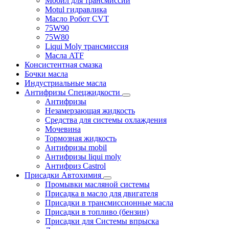
Мобил для трансмиссии
Motul гидравлика
Масло Робот CVT
75W90
75W80
Liqui Moly трансмиссия
Масла ATF
Консистентная смазка
Бочки масла
Индустриальные масла
Антифризы Спецжидкости
Антифризы
Незамерзающая жидкость
Средства для системы охлаждения
Мочевина
Тормозная жидкость
Антифризы mobil
Антифризы liqui moly
Антифриз Castrol
Присадки Автохимия
Промывки масляной системы
Присадка в масло для двигателя
Присадки в трансмиссионные масла
Присадки в топливо (бензин)
Присадки для Системы впрыска