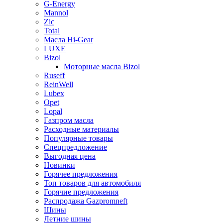
G-Energy
Mannol
Zic
Total
Масла Hi-Gear
LUXE
Bizol
Моторные масла Bizol
Ruseff
ReinWell
Lubex
Opet
Lopal
Газпром масла
Расходные материалы
Популярные товары
Спецпредложение
Выгодная цена
Новинки
Горячее предложения
Топ товаров для автомобиля
Горячие предложения
Распродажа Gazpromneft
Шины
Летние шины