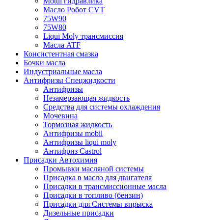
Motul гидравлика
Масло Робот CVT
75W90
75W80
Liqui Moly трансмиссия
Масла ATF
Консистентная смазка
Бочки масла
Индустриальные масла
Антифризы Спецжидкости
Антифризы
Незамерзающая жидкость
Средства для системы охлаждения
Мочевина
Тормозная жидкость
Антифризы mobil
Антифризы liqui moly
Антифриз Castrol
Присадки Автохимия
Промывки масляной системы
Присадка в масло для двигателя
Присадки в трансмиссионные масла
Присадки в топливо (бензин)
Присадки для Системы впрыска
Дизельные присадки