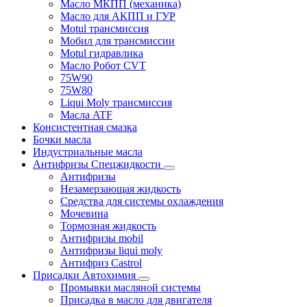
Масло МКПП (механика)
Масло для АКПП и ГУР
Motul трансмиссия
Мобил для трансмиссии
Motul гидравлика
Масло Робот CVT
75W90
75W80
Liqui Moly трансмиссия
Масла ATF
Консистентная смазка
Бочки масла
Индустриальные масла
Антифризы Спецжидкости
Антифризы
Незамерзающая жидкость
Средства для системы охлаждения
Мочевина
Тормозная жидкость
Антифризы mobil
Антифризы liqui moly
Антифриз Castrol
Присадки Автохимия
Промывки масляной системы
Присадка в масло для двигателя