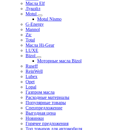
Масла Elf
Лукойл
Motul
Motul Nismo
G-Energy
Mannol
Zic
Total
Масла Hi-Gear
LUXE
Bizol
Моторные масла Bizol
Ruseff
ReinWell
Lubex
Opet
Lopal
Газпром масла
Расходные материалы
Популярные товары
Спецпредложение
Выгодная цена
Новинки
Горячее предложения
Топ товаров для автомобиля