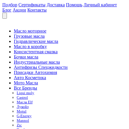
Подбор
Сертификаты
Доставка
Помощь
Личный кабинет
Блог
Акции
Контакты
Масло моторное
Грузовые масла
Гидравлические масла
Масло в коробку
Консистентная смазка
Бочки масла
Индустриальные масла
Антифризы Спецжидкости
Присадки Автохимия
Авто Косметика
Мото Масла
Все Бренды
Liqui moly
Castrol
Масла Elf
Лукойл
Motul
G-Energy
Mannol
Zic