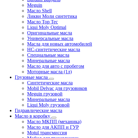
Meguin
Масло Shell
Ликви Моли синтетика
Масло Top Tec
Liqui Moly Optimal
Оригинальные масла
Универсальные масла
Масла для новых автомобилей
HC-синтетические масла
Специальные масла
Минеральные масла
Масло для авто с пробегом
Моторные масла (1л)
Грузовые масла
Синтетические масла
Mobil Delvac для грузовиков
Meguin грузовой
Минеральные масла
Liqui Moly грузовой
Гидравлические масла
Масло в коробку
Масло МКПП (механика)
Масло для АКПП и ГУР
Motul трансмиссия