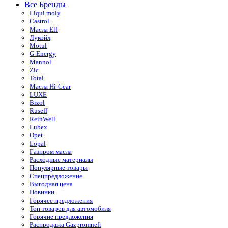
Все Бренды
Liqui moly
Castrol
Масла Elf
Лукойл
Motul
G-Energy
Mannol
Zic
Total
Масла Hi-Gear
LUXE
Bizol
Ruseff
ReinWell
Lubex
Opet
Lopal
Газпром масла
Расходные материалы
Популярные товары
Спецпредложение
Выгодная цена
Новинки
Горячее предложения
Топ товаров для автомобиля
Горячие предложения
Распродажа Gazpromneft