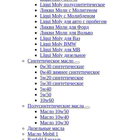
Liqui Moly полусинтетическое
Ликви Моли с Молигеном
Liqui Moly с Молибденом
Liqui Moly для авто с пробегом
Ликви Моли для Форд
Ликви Моли для Вольво
LIqui Moly для Ваз
Liqui Moly BMW
LIqui Moly для MB
LIqui Moly дизельное
Синтетическое масло
0w30 синтетические
0w40 зимнее синтетическое
5w20 синтетическое
5w30 синтетическое
5w40
5w50
10w60
Полусинтетические масла
Масло 10w50
Масло 10w40
Масло 10w30
Дизельные масла
Масло Mobil 1
Bardahl Бардаль