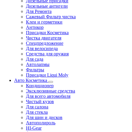
Дизельные присадки
Дизельные антигели
Для Ремонта
Сажевый Фильтр чистка
Клеи и герметики
Антикор
Присадки Косметика
Чистка двигателя
Спецпредложение
Для велосипеда
Средства для оружия
Для сада
Автолапмы
Фильтры
Присадки Liqui Moly
Авто Косметика
Кондиционер
Эксклюзивные средства
Для всего автомобиля
Чистый кузов
Для салона
Для стекла
Для шин и дисков
Автополироль
HI-Gear