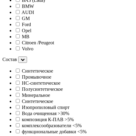
ВАЗ (Lada)
BMW
AUDI
GM
Ford
Opel
MB
Citroen /Peugeot
Volvo
Состав
Синтетическое
Промывочное
HC-синтетическое
Полусинтетическое
Минеральное
Cинтетическое
Изопропиловый спирт
Вода очищенная >30%
композиция К-ПАВ >5%
комплексообразователи <5%
функциональные добавки <5%