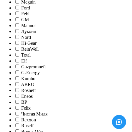
Meguin
Ford
Febi
GM
Mannol
Лукойл
Nord
Hi-Gear
ReinWell
Total
Elf
Gazpromneft
G-Energy
Kumho
ABRO
Rosneft
Eneos
BP
Felix
Чистая Миля
Rexxon
Ruseff
Волга-Ойл