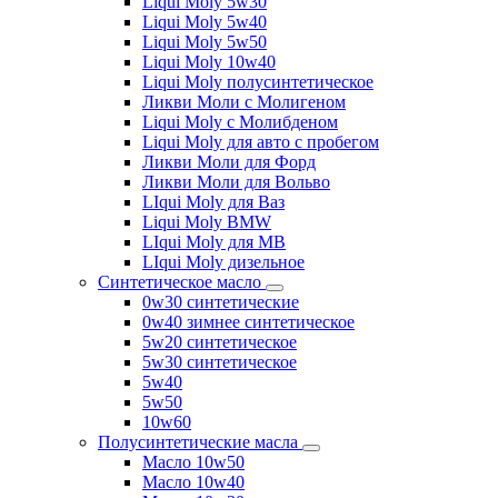
Liqui Moly 5w30
Liqui Moly 5w40
Liqui Moly 5w50
Liqui Moly 10w40
Liqui Moly полусинтетическое
Ликви Моли с Молигеном
Liqui Moly с Молибденом
Liqui Moly для авто с пробегом
Ликви Моли для Форд
Ликви Моли для Вольво
LIqui Moly для Ваз
Liqui Moly BMW
LIqui Moly для MB
LIqui Moly дизельное
Синтетическое масло
0w30 синтетические
0w40 зимнее синтетическое
5w20 синтетическое
5w30 синтетическое
5w40
5w50
10w60
Полусинтетические масла
Масло 10w50
Масло 10w40