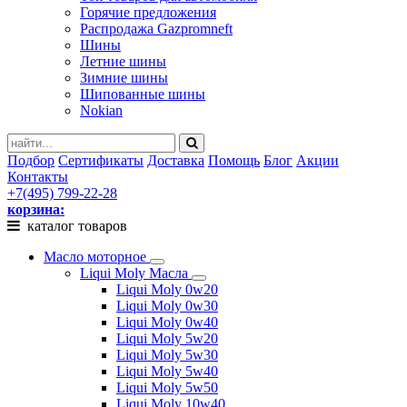
Горячие предложения
Распродажа Gazpromneft
Шины
Летние шины
Зимние шины
Шипованные шины
Nokian
Подбор
Сертификаты
Доставка
Помощь
Блог
Акции
Контакты
+7(495) 799-22-28
корзина:
каталог товаров
Масло моторное
Liqui Moly Масла
Liqui Moly 0w20
Liqui Moly 0w30
Liqui Moly 0w40
Liqui Moly 5w20
Liqui Moly 5w30
Liqui Moly 5w40
Liqui Moly 5w50
Liqui Moly 10w40