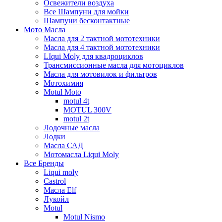
Освежители воздуха
Все Шампуни для мойки
Шампуни бесконтактные
Мото Масла
Масла для 2 тактной мототехники
Масла для 4 тактной мототехники
LIqui Moly для квадроциклов
Трансмиссионные масла для мотоциклов
Масла для мотовилок и фильтров
Мотохимия
Motul Moto
motul 4t
MOTUL 300V
motul 2t
Лодочные масла
Лодки
Масла САД
Мотомасла Liqui Moly
Все Бренды
Liqui moly
Castrol
Масла Elf
Лукойл
Motul
Motul Nismo