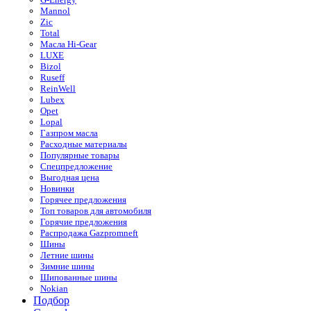
Mannol
Zic
Total
Масла Hi-Gear
LUXE
Bizol
Ruseff
ReinWell
Lubex
Opet
Lopal
Газпром масла
Расходные материалы
Популярные товары
Спецпредложение
Выгодная цена
Новинки
Горячее предложения
Топ товаров для автомобиля
Горячие предложения
Распродажа Gazpromneft
Шины
Летние шины
Зимние шины
Шипованные шины
Nokian
Подбор