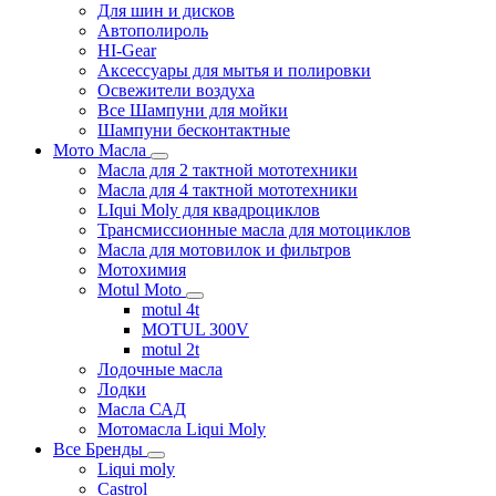
Для шин и дисков
Автополироль
HI-Gear
Аксессуары для мытья и полировки
Освежители воздуха
Все Шампуни для мойки
Шампуни бесконтактные
Мото Масла
Масла для 2 тактной мототехники
Масла для 4 тактной мототехники
LIqui Moly для квадроциклов
Трансмиссионные масла для мотоциклов
Масла для мотовилок и фильтров
Мотохимия
Motul Moto
motul 4t
MOTUL 300V
motul 2t
Лодочные масла
Лодки
Масла САД
Мотомасла Liqui Moly
Все Бренды
Liqui moly
Castrol