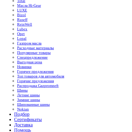
Total
Масла Hi-Gear
LUXE
Bizol
Ruseff
ReinWell
Lubex
Opet
Lopal
Газпром масла
Расходные материалы
Популярные товары
Спецпредложение
Выгодная цена
Новинки
Горячее предложения
Топ товаров для автомобиля
Горячие предложения
Распродажа Gazpromneft
Шины
Летние шины
Зимние шины
Шипованные шины
Nokian
Подбор
Сертификаты
Доставка
Помощь