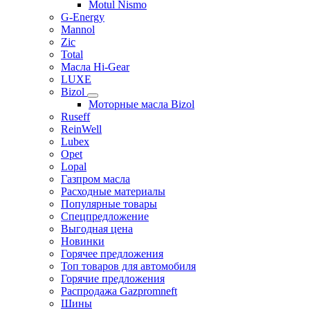
Motul Nismo
G-Energy
Mannol
Zic
Total
Масла Hi-Gear
LUXE
Bizol
Моторные масла Bizol
Ruseff
ReinWell
Lubex
Opet
Lopal
Газпром масла
Расходные материалы
Популярные товары
Спецпредложение
Выгодная цена
Новинки
Горячее предложения
Топ товаров для автомобиля
Горячие предложения
Распродажа Gazpromneft
Шины