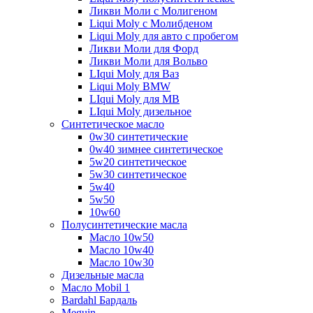
Ликви Моли с Молигеном
Liqui Moly с Молибденом
Liqui Moly для авто с пробегом
Ликви Моли для Форд
Ликви Моли для Вольво
LIqui Moly для Ваз
Liqui Moly BMW
LIqui Moly для MB
LIqui Moly дизельное
Синтетическое масло
0w30 синтетические
0w40 зимнее синтетическое
5w20 синтетическое
5w30 синтетическое
5w40
5w50
10w60
Полусинтетические масла
Масло 10w50
Масло 10w40
Масло 10w30
Дизельные масла
Масло Mobil 1
Bardahl Бардаль
Meguin