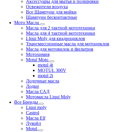
Аксессуары для мытья и полировки
Освежители воздуха
Все Шампуни для мойки
Шампуни бесконтактные
Мото Масла
Масла для 2 тактной мототехники
Масла для 4 тактной мототехники
LIqui Moly для квадроциклов
Трансмиссионные масла для мотоциклов
Масла для мотовилок и фильтров
Мотохимия
Motul Moto
motul 4t
MOTUL 300V
motul 2t
Лодочные масла
Лодки
Масла САД
Мотомасла Liqui Moly
Все Бренды
Liqui moly
Castrol
Масла Elf
Лукойл
Motul