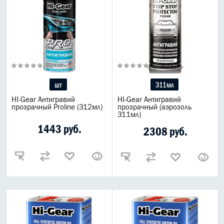
Для Ремонта
Сажевый Фильтр чистка
Клеи и герметики
Антикор
Присадки Косметика
Чистка двигателя
шт
311мл
Спецпредложение
HI-Gear Антигравий
HI-Gear Антигравий
Для велосипеда
прозрачный Proline (312мл)
прозрачный (аэрозоль
311мл)
Средства для оружия
1443 руб.
Для сада
2308 руб.
Автолапмы
Фильтры
Присадки Liqui Moly
АВТО КОСМЕТИКА
МОТО МАСЛА