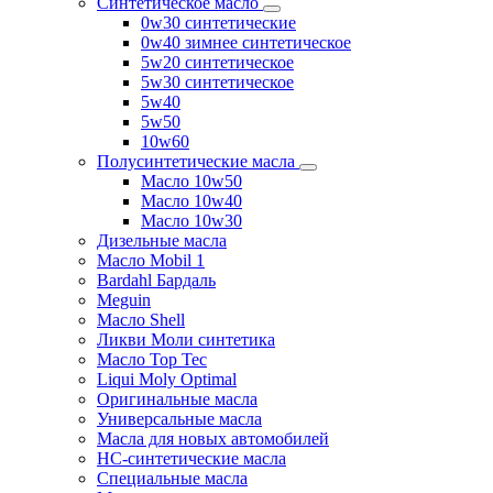
Синтетическое масло
0w30 синтетические
0w40 зимнее синтетическое
5w20 синтетическое
5w30 синтетическое
5w40
5w50
10w60
Полусинтетические масла
Масло 10w50
Масло 10w40
Масло 10w30
Дизельные масла
Масло Mobil 1
Bardahl Бардаль
Meguin
Масло Shell
Ликви Моли синтетика
Масло Top Tec
Liqui Moly Optimal
Оригинальные масла
Универсальные масла
Масла для новых автомобилей
HC-синтетические масла
Специальные масла