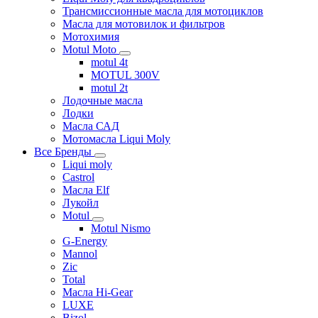
Трансмиссионные масла для мотоциклов
Масла для мотовилок и фильтров
Мотохимия
Motul Moto
motul 4t
MOTUL 300V
motul 2t
Лодочные масла
Лодки
Масла САД
Мотомасла Liqui Moly
Все Бренды
Liqui moly
Castrol
Масла Elf
Лукойл
Motul
Motul Nismo
G-Energy
Mannol
Zic
Total
Масла Hi-Gear
LUXE
Bizol