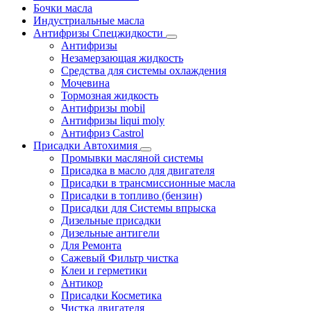
Бочки масла
Индустриальные масла
Антифризы Спецжидкости
Антифризы
Незамерзающая жидкость
Средства для системы охлаждения
Мочевина
Тормозная жидкость
Антифризы mobil
Антифризы liqui moly
Антифриз Castrol
Присадки Автохимия
Промывки масляной системы
Присадка в масло для двигателя
Присадки в трансмиссионные масла
Присадки в топливо (бензин)
Присадки для Системы впрыска
Дизельные присадки
Дизельные антигели
Для Ремонта
Сажевый Фильтр чистка
Клеи и герметики
Антикор
Присадки Косметика
Чистка двигателя