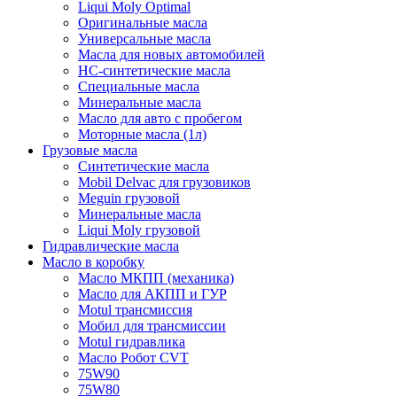
Liqui Moly Optimal
Оригинальные масла
Универсальные масла
Масла для новых автомобилей
HC-синтетические масла
Специальные масла
Минеральные масла
Масло для авто с пробегом
Моторные масла (1л)
Грузовые масла
Синтетические масла
Mobil Delvac для грузовиков
Meguin грузовой
Минеральные масла
Liqui Moly грузовой
Гидравлические масла
Масло в коробку
Масло МКПП (механика)
Масло для АКПП и ГУР
Motul трансмиссия
Мобил для трансмиссии
Motul гидравлика
Масло Робот CVT
75W90
75W80