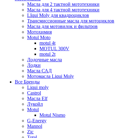
Масла для 2 тактной мототехники
Масла для 4 тактной мототехники
LIqui Moly для квадроциклов
Трансмиссионные масла для мотоциклов
Масла для мотовилок и фильтров
Мотохимия
Motul Moto
motul 4t
MOTUL 300V
motul 2t
Лодочные масла
Лодки
Масла САД
Мотомасла Liqui Moly
Все Бренды
Liqui moly
Castrol
Масла Elf
Лукойл
Motul
Motul Nismo
G-Energy
Mannol
Zic
Total