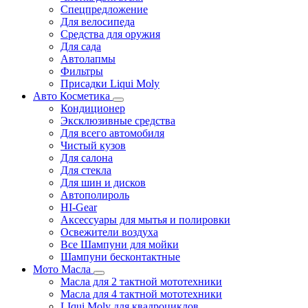
Спецпредложение
Для велосипеда
Средства для оружия
Для сада
Автолапмы
Фильтры
Присадки Liqui Moly
Авто Косметика
Кондиционер
Эксклюзивные средства
Для всего автомобиля
Чистый кузов
Для салона
Для стекла
Для шин и дисков
Автополироль
HI-Gear
Аксессуары для мытья и полировки
Освежители воздуха
Все Шампуни для мойки
Шампуни бесконтактные
Мото Масла
Масла для 2 тактной мототехники
Масла для 4 тактной мототехники
LIqui Moly для квадроциклов