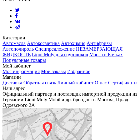
Категории
Автомасла
Автокосметика
Автохимия
Антифризы
Автополироль
Спецпредложение
НЕЗАМЕРЗАЮЩАЯ
ЖИДКОСТЬ
Liqui Moly для грузовиков
Масла в Бочках
Популярные товары
Мой кабинет
Моя информация
Мои заказы
Избранное
Магазин
Доставка
Обратная связь
Личный кабинет
О нас
Сертификаты
Наш адрес
Официальный партнер и поставщик импортной продукции из
Германии Liqui Moly Mobil и др. брендов: г. Москва, Пр-зд
Одоевского 2А