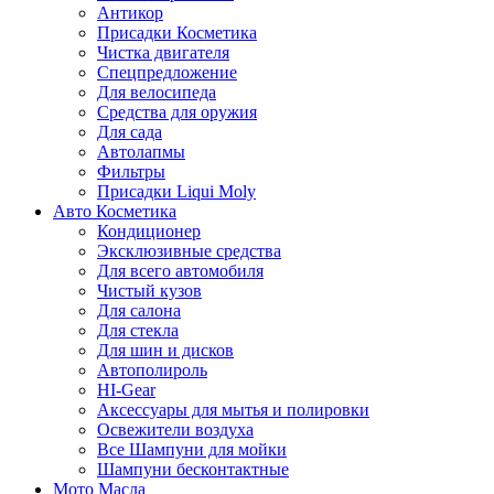
Антикор
Присадки Косметика
Чистка двигателя
Спецпредложение
Для велосипеда
Средства для оружия
Для сада
Автолапмы
Фильтры
Присадки Liqui Moly
Авто Косметика
Кондиционер
Эксклюзивные средства
Для всего автомобиля
Чистый кузов
Для салона
Для стекла
Для шин и дисков
Автополироль
HI-Gear
Аксессуары для мытья и полировки
Освежители воздуха
Все Шампуни для мойки
Шампуни бесконтактные
Мото Масла