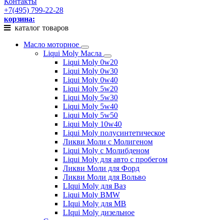
Контакты
+7(495) 799-22-28
корзина:
каталог товаров
Масло моторное
Liqui Moly Масла
Liqui Moly 0w20
Liqui Moly 0w30
Liqui Moly 0w40
Liqui Moly 5w20
Liqui Moly 5w30
Liqui Moly 5w40
Liqui Moly 5w50
Liqui Moly 10w40
Liqui Moly полусинтетическое
Ликви Моли с Молигеном
Liqui Moly с Молибденом
Liqui Moly для авто с пробегом
Ликви Моли для Форд
Ликви Моли для Вольво
LIqui Moly для Ваз
Liqui Moly BMW
LIqui Moly для MB
LIqui Moly дизельное