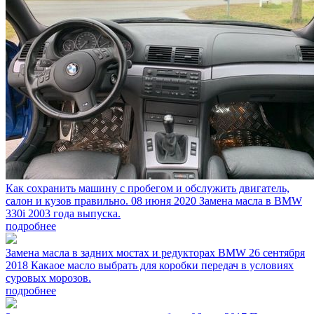
Как сохранить машину с пробегом и обслужить двигатель,
салон и кузов правильно.
08 июня 2020
Замена масла в BMW
330i 2003 года выпуска.
подробнее
Замена масла в задних мостах и редукторах BMW
26 сентября
2018
Какаое масло выбрать для коробки передач в условиях
суровых морозов.
подробнее