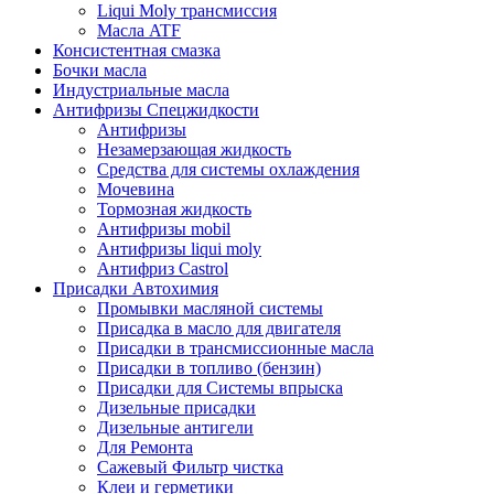
Liqui Moly трансмиссия
Масла ATF
Консистентная смазка
Бочки масла
Индустриальные масла
Антифризы Спецжидкости
Антифризы
Незамерзающая жидкость
Средства для системы охлаждения
Мочевина
Тормозная жидкость
Антифризы mobil
Антифризы liqui moly
Антифриз Castrol
Присадки Автохимия
Промывки масляной системы
Присадка в масло для двигателя
Присадки в трансмиссионные масла
Присадки в топливо (бензин)
Присадки для Системы впрыска
Дизельные присадки
Дизельные антигели
Для Ремонта
Сажевый Фильтр чистка
Клеи и герметики