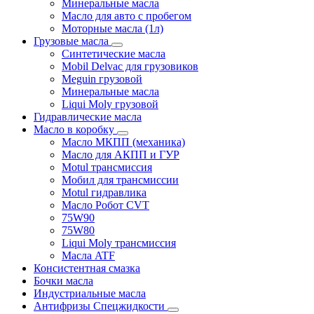
Минеральные масла
Масло для авто с пробегом
Моторные масла (1л)
Грузовые масла
Синтетические масла
Mobil Delvac для грузовиков
Meguin грузовой
Минеральные масла
Liqui Moly грузовой
Гидравлические масла
Масло в коробку
Масло МКПП (механика)
Масло для АКПП и ГУР
Motul трансмиссия
Мобил для трансмиссии
Motul гидравлика
Масло Робот CVT
75W90
75W80
Liqui Moly трансмиссия
Масла ATF
Консистентная смазка
Бочки масла
Индустриальные масла
Антифризы Спецжидкости