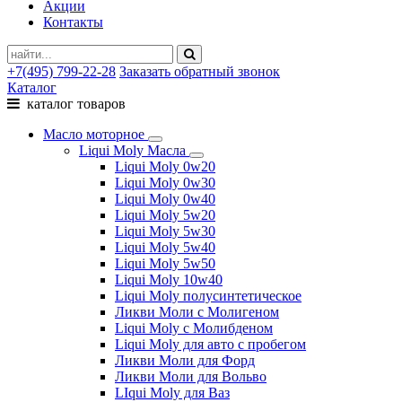
Акции
Контакты
+7(495) 799-22-28
Заказать обратный звонок
Каталог
каталог товаров
Масло моторное
Liqui Moly Масла
Liqui Moly 0w20
Liqui Moly 0w30
Liqui Moly 0w40
Liqui Moly 5w20
Liqui Moly 5w30
Liqui Moly 5w40
Liqui Moly 5w50
Liqui Moly 10w40
Liqui Moly полусинтетическое
Ликви Моли с Молигеном
Liqui Moly с Молибденом
Liqui Moly для авто с пробегом
Ликви Моли для Форд
Ликви Моли для Вольво
LIqui Moly для Ваз