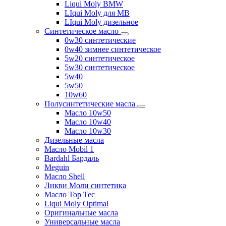
Liqui Moly BMW
LIqui Moly для MB
LIqui Moly дизельное
Синтетическое масло
0w30 синтетические
0w40 зимнее синтетическое
5w20 синтетическое
5w30 синтетическое
5w40
5w50
10w60
Полусинтетические масла
Масло 10w50
Масло 10w40
Масло 10w30
Дизельные масла
Масло Mobil 1
Bardahl Бардаль
Meguin
Масло Shell
Ликви Моли синтетика
Масло Top Tec
Liqui Moly Optimal
Оригинальные масла
Универсальные масла