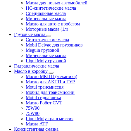
Масла для новых автомобилей
HC-синтетические масла
Специальные масла
Минеральные масла
Масло для авто с пробегом
Моторные масла (1л)
Грузовые масла
Синтетические масла
Mobil Delvac для грузовиков
Meguin грузовой
Минеральные масла
Liqui Moly грузовой
Гидравлические масла
Масло в коробку
Масло МКПП (механика)
Масло для АКПП и ГУР
Motul трансмиссия
Мобил для трансмиссии
Motul гидравлика
Масло Робот CVT
75W90
75W80
Liqui Moly трансмиссия
Масла ATF
Консистентная смазка