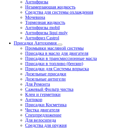
Антифризы
Незамерзающая жидкость
Средства для системы охлаждения
Мочевина
Тормозная жидкость
Антифризы mobil
Антифризы liqui moly
Антифриз Castrol
Присадки Автохимия
Промывки масляной системы
Присадка в масло для двигателя
Присадки в трансмиссионные масла
Присадки в топливо (бензин)
Присадки для Системы впрыска
Дизельные присадки
Дизельные антигели
Для Ремонта
Сажевый Фильтр чистка
Клеи и герметики
Антикор
Присадки Косметика
Чистка двигателя
Спецпредложение
Для велосипеда
Средства для оружия