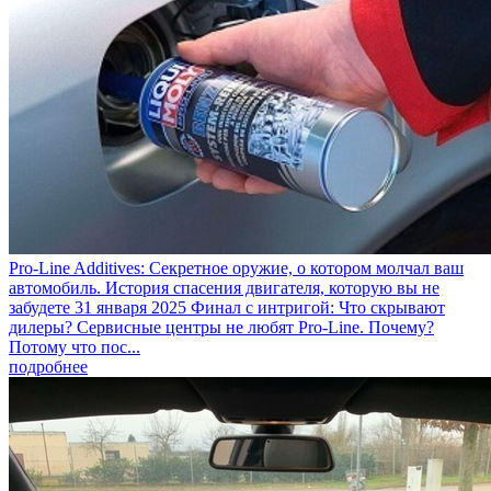
Pro-Line Additives: Секретное оружие, о котором молчал ваш
автомобиль. История спасения двигателя, которую вы не
забудете
31 января 2025
Финал с интригой: Что скрывают
дилеры? Сервисные центры не любят Pro-Line. Почему?
Потому что пос...
подробнее