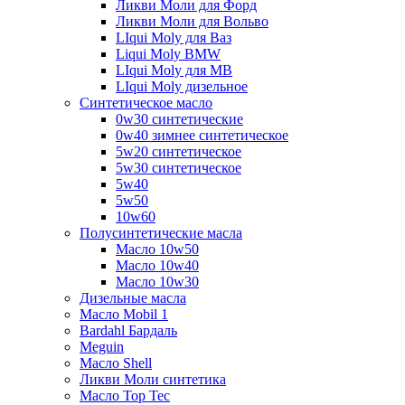
Ликви Моли для Форд
Ликви Моли для Вольво
LIqui Moly для Ваз
Liqui Moly BMW
LIqui Moly для MB
LIqui Moly дизельное
Синтетическое масло
0w30 синтетические
0w40 зимнее синтетическое
5w20 синтетическое
5w30 синтетическое
5w40
5w50
10w60
Полусинтетические масла
Масло 10w50
Масло 10w40
Масло 10w30
Дизельные масла
Масло Mobil 1
Bardahl Бардаль
Meguin
Масло Shell
Ликви Моли синтетика
Масло Top Tec