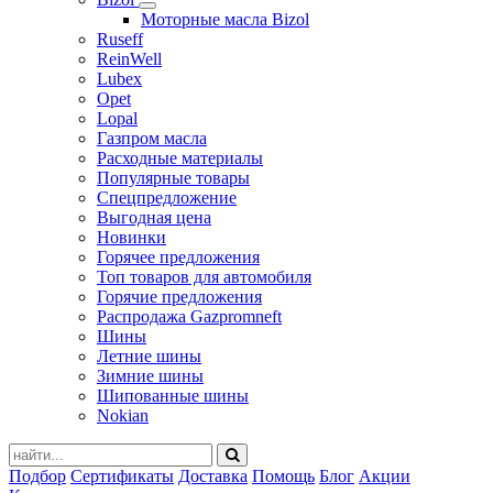
Моторные масла Bizol
Ruseff
ReinWell
Lubex
Opet
Lopal
Газпром масла
Расходные материалы
Популярные товары
Спецпредложение
Выгодная цена
Новинки
Горячее предложения
Топ товаров для автомобиля
Горячие предложения
Распродажа Gazpromneft
Шины
Летние шины
Зимние шины
Шипованные шины
Nokian
Подбор
Сертификаты
Доставка
Помощь
Блог
Акции