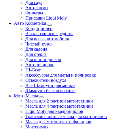
Для сада
Автолапмы
Фильтры
Присадки Liqui Moly
Авто Косметика
Кондиционер
Эксклюзивные средства
Для всего автомобиля
Чистый кузов
Для салона
Для стекла
Для шин и дисков
Автополироль
HI-Gear
Аксессуары для мытья и полировки
Освежители воздуха
Все Шампуни для мойки
Шампуни бесконтактные
Мото Масла
Масла для 2 тактной мототехники
Масла для 4 тактной мототехники
LIqui Moly для квадроциклов
Трансмиссионные масла для мотоциклов
Масла для мотовилок и фильтров
Мотохимия