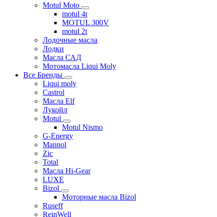
Motul Moto
motul 4t
MOTUL 300V
motul 2t
Лодочные масла
Лодки
Масла САД
Мотомасла Liqui Moly
Все Бренды
Liqui moly
Castrol
Масла Elf
Лукойл
Motul
Motul Nismo
G-Energy
Mannol
Zic
Total
Масла Hi-Gear
LUXE
Bizol
Моторные масла Bizol
Ruseff
ReinWell