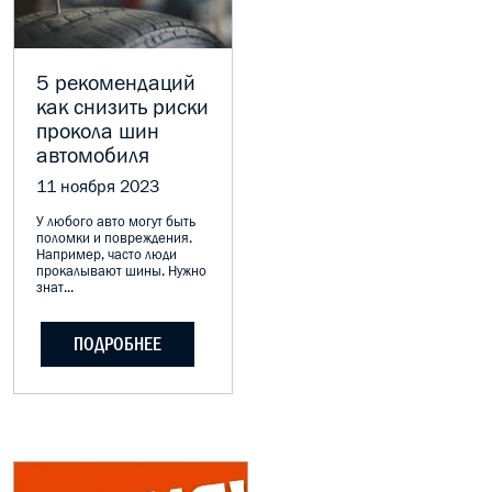
МАСЛО В КОРОБКУ
КОНСИСТЕНТНАЯ СМАЗКА
5 рекомендаций
как снизить риски
БОЧКИ МАСЛА
прокола шин
автомобиля
ИНДУСТРИАЛЬНЫЕ МАСЛА
11 ноября 2023
АНТИФРИЗЫ СПЕЦЖИДКОСТИ
У любого авто могут быть
поломки и повреждения.
Например, часто люди
ПРИСАДКИ АВТОХИМИЯ
прокалывают шины. Нужно
знат...
АВТО КОСМЕТИКА
ПОДРОБНЕЕ
МОТО МАСЛА
ВСЕ БРЕНДЫ