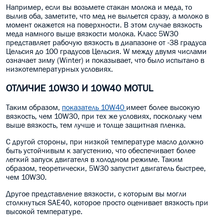
Например, если вы возьмете стакан молока и меда, то
вылив оба, заметите, что мед не выльется сразу,
а
молоко в
момент окажется на поверхности. В этом случае вязкость
меда намного выше вязкости молока. Класс 5W30
представляет рабочую вязкость в диапазоне от -38 градуса
Цельсия до 100 градусов Цельсия. W между двумя числами
означает
зиму (Winter) и показывает, что было испытано в
низкотемпературных условиях.
ОТЛИЧИЕ 10W30 И 10W40 MOTUL
Таким образом,
показатель 10W40
имеет более высокую
вязкость, чем 10W30, при тех же условиях, поскольку чем
выше вязкость, тем лучше и толще защитная пленка.
С другой стороны, при низкой температуре масло должно
быть устойчивым к загустению, что обеспечивает более
легкий запуск двигателя в холодном режиме. Таким
образом, теоретически, 5W30 запустит двигатель быстрее,
чем 10W30.
Другое представление вязкости, с которым вы могли
столкнуться SAE40, которое просто оценивает вязкость при
высокой температуре.