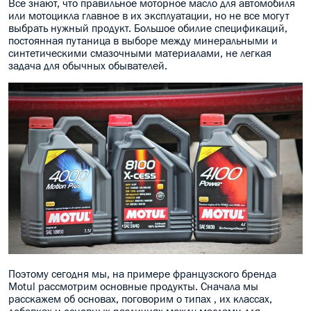
Все знают, что правильное моторное масло для автомобиля
или мотоцикла главное в их эксплуатации, но не все могут
МАСЛО В КОРОБКУ
выбрать нужный продукт. Большое обилие спецификаций,
постоянная путаница в выборе между минеральными и
КОНСИСТЕНТНАЯ СМАЗКА
синтетическими смазочными материалами, не легкая
задача для обычных
обывателей
.
БОЧКИ МАСЛА
ИНДУСТРИАЛЬНЫЕ МАСЛА
АНТИФРИЗЫ СПЕЦЖИДКОСТИ
ПРИСАДКИ АВТОХИМИЯ
АВТО КОСМЕТИКА
МОТО МАСЛА
ВСЕ БРЕНДЫ
Поэтому сегодня мы, на примере французского бренда
Motul рассмотрим основные
продукты
. Сначала мы
расскажем об основах, поговорим о типах , их классах,
добавках и основных различиях между маслами для